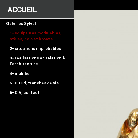
ACCUEIL
Galeries Sylval
1- sculptures modulables,
stèles, bois et bronze
2- situations improbables
3- réalisations en relation à
l'architecture
4- mobilier
5- BD 3d, tranches de vie
6- C.V, contact